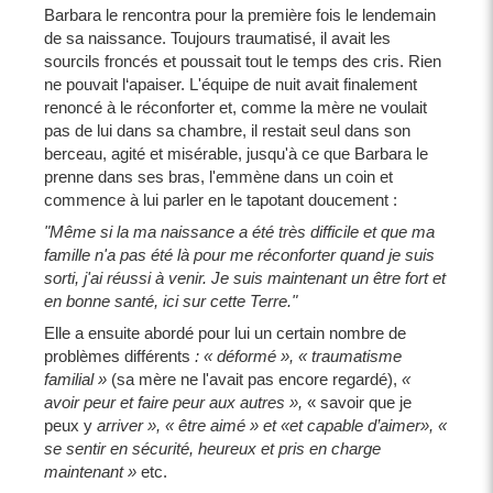
Barbara le rencontra pour la première fois le lendemain
de sa naissance. Toujours traumatisé, il avait les
sourcils froncés et poussait tout le temps des cris. Rien
ne pouvait l‘apaiser. L'équipe de nuit avait finalement
renoncé à le réconforter et, comme la mère ne voulait
pas de lui dans sa chambre, il restait seul dans son
berceau, agité et misérable, jusqu'à ce que Barbara le
prenne dans ses bras, l'emmène dans un coin et
commence à lui parler en le tapotant doucement :
"Même si la ma naissance a été très difficile et que ma
famille n'a pas été là pour me réconforter quand je suis
sorti, j'ai réussi à venir. Je suis maintenant un être fort et
en bonne santé, ici sur cette Terre."
Elle a ensuite abordé pour lui un certain nombre de
problèmes différents
: « déformé »,
« traumatisme
familial »
(sa mère ne l'avait pas encore regardé),
«
avoir peur et faire peur aux autres »,
« savoir que je
peux y
arriver », « être aimé » et «et capable d’aimer», «
se sentir en sécurité, heureux et pris en charge
maintenant »
etc.