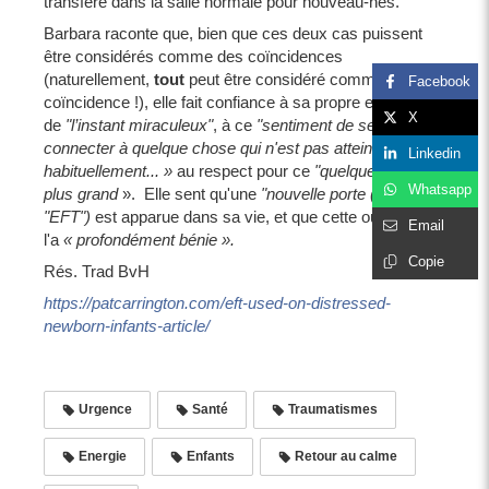
transféré dans la salle normale pour nouveau-nés.
Barbara raconte que, bien que ces deux cas puissent
être considérés comme des coïncidences
(naturellement,
tout
peut être considéré comme une
Facebook
coïncidence !), elle fait confiance à sa propre expérience
X
de
"l’instant miraculeux"
, à ce
"sentiment de se
connecter à quelque chose qui n'est pas atteinte
Linkedin
habituellement... »
au respect pour ce
"quelque chose de
Whatsapp
plus grand
». Elle sent qu'une
"nouvelle porte (marquée
"EFT")
est apparue dans sa vie, et que cette ouverture
Email
l'a
« profondément bénie ».
Copie
Rés. Trad BvH
https://patcarrington.com/eft-used-on-distressed-
newborn-infants-article/
Urgence
Santé
Traumatismes
Energie
Enfants
Retour au calme