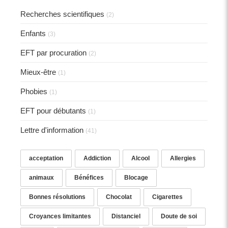
Recherches scientifiques
(2)
Enfants
(3)
EFT par procuration
(2)
Mieux-être
(1)
Phobies
(1)
EFT pour débutants
(1)
Lettre d'information
(41)
acceptation
Addiction
Alcool
Allergies
animaux
Bénéfices
Blocage
Bonnes résolutions
Chocolat
Cigarettes
Croyances limitantes
Distanciel
Doute de soi