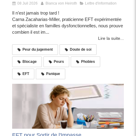
08 Juil 2026
Bianca von Heiroth
Lettre d'information
Il n’est jamais trop tard !
Carna Zacaharias-Miller, praticienne EFT expérimentée
et spécialiste en familles dysfonctionnelles, nous prouve
combien il est im...
Lire la suite...
Peur du jugement
Doute de soi
Blocage
Peurs
Phobies
EFT
Panique
EFT pour Sortir de l'Impasse