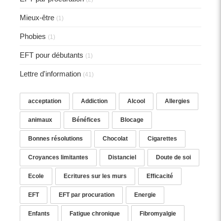
Mieux-être
(1)
Phobies
(1)
EFT pour débutants
(1)
Lettre d'information
(41)
acceptation
Addiction
Alcool
Allergies
animaux
Bénéfices
Blocage
Bonnes résolutions
Chocolat
Cigarettes
Croyances limitantes
Distanciel
Doute de soi
Ecole
Ecritures sur les murs
Efficacité
EFT
EFT par procuration
Energie
Enfants
Fatigue chronique
Fibromyalgie