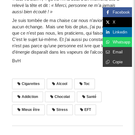
relevé la tête et dit :
« Merci, personne ne m’a jamais
aussi bien écouté ! »
Facebook
Je suis tombée de ma chaise car nous n’avions eu
X
aucun échange. Mais une fois de plus, j’ai pu constater
Linkedin
que ce n’est pas nous, les praticiens, qui faisons le job.
C’est le sujet lui-même. Et j’ai aussi pu constater que ce
Whatsapp
n’est pas parce qu’une personne est ivre que le flux
d’énergie disparaît dans les vapeurs de l’alcool.
Email
BvH
Copie
Cigarettes
Alcool
Toc
Addiction
Chocolat
Santé
Mieux être
Stress
EFT