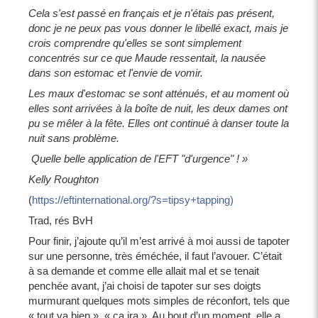
Cela s'est passé en français et je n'étais pas présent,
donc je ne peux pas vous donner le libellé exact, mais je
crois comprendre qu'elles se sont simplement
concentrés sur ce que Maude ressentait, la nausée
dans son estomac et l'envie de vomir.
Les maux d'estomac se sont atténués, et au moment où
elles sont arrivées à la boîte de nuit, les deux dames ont
pu se mêler à la fête. Elles ont continué à danser toute la
nuit sans problème.
Quelle belle application de l'EFT "d'urgence" ! »
Kelly Roughton
(
https://eftinternational.org/?s=tipsy+tapping)
Trad, rés BvH
Pour finir, j’ajoute qu’il m’est arrivé à moi aussi de tapoter
sur une personne, très éméchée, il faut l’avouer. C’était
à sa demande et comme elle allait mal et se tenait
penchée avant, j’ai choisi de tapoter sur ses doigts
murmurant quelques mots simples de réconfort, tels que
« tout va bien », « ça ira ». Au bout d’un moment, elle a