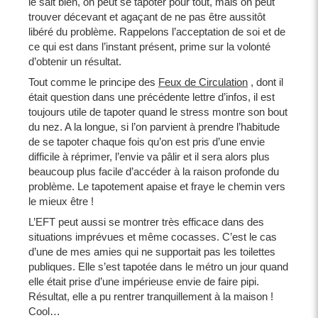
le sait bien, on peut se tapoter pour tout, mais on peut
trouver décevant et agaçant de ne pas être aussitôt
libéré du problème. Rappelons l’acceptation de soi et de
ce qui est dans l’instant présent, prime sur la volonté
d’obtenir un résultat.
Tout comme le principe des
Feux de Circulation
, dont il
était question dans une précédente lettre d’infos, il est
toujours utile de tapoter quand le stress montre son bout
du nez. A la longue, si l’on parvient à prendre l’habitude
de se tapoter chaque fois qu’on est pris d’une envie
difficile à réprimer, l’envie va pâlir et il sera alors plus
beaucoup plus facile d’accéder à la raison profonde du
problème. Le tapotement apaise et fraye le chemin vers
le mieux être !
L’EFT peut aussi se montrer très efficace dans des
situations imprévues et même cocasses. C’est le cas
d’une de mes amies qui ne supportait pas les toilettes
publiques. Elle s’est tapotée dans le métro un jour quand
elle était prise d’une impérieuse envie de faire pipi.
Résultat, elle a pu rentrer tranquillement à la maison !
Cool…